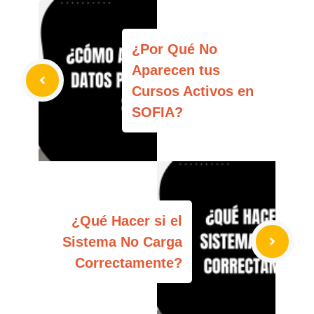
¿Por Qué No
Aparecen tus
Cursos Activos en
SOFIA?
¿Qué Hacer si el
Sistema No Carga
Correctamente?