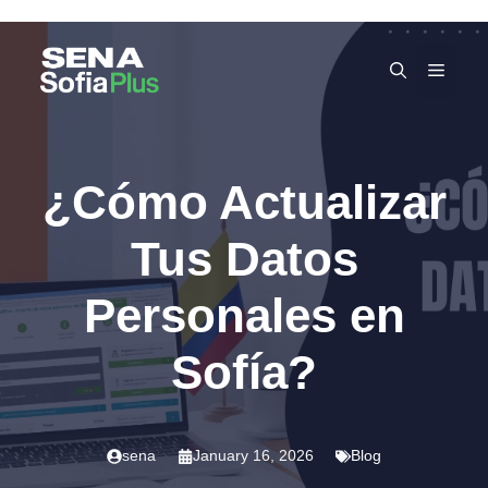
Skip
to
MEN
content
¿Cómo Actualizar
Tus Datos
Personales en
Sofía?
sena
January 16, 2026
Blog