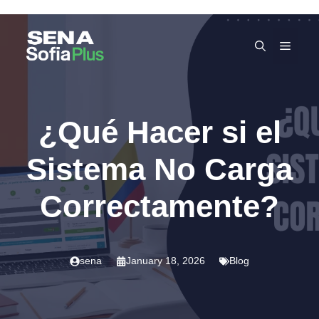
Skip
to
MEN
content
¿Qué Hacer si el
Sistema No Carga
Correctamente?
sena
January 18, 2026
Blog