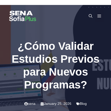
Skip
to
MEN
content
¿Cómo Validar
Estudios Previos
para Nuevos
Programas?
sena
January 25, 2026
Blog