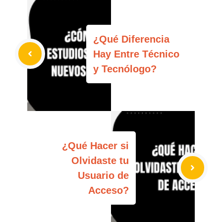
¿Qué Diferencia
Hay Entre Técnico
y Tecnólogo?
¿Qué Hacer si
Olvidaste tu
Usuario de
Acceso?