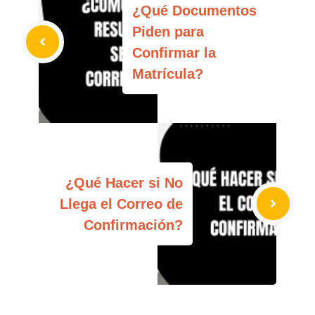
¿Qué Documentos
Piden para
Confirmar la
Matrícula?
¿Qué Hacer si No
Llega el Correo de
Confirmación?