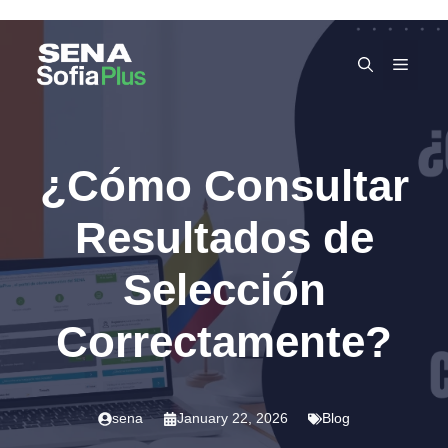
Skip
to
MEN
content
¿Cómo Consultar
Resultados de
Selección
Correctamente?
sena
January 22, 2026
Blog