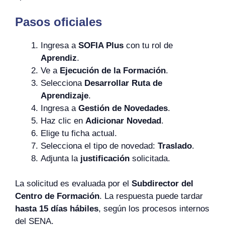
Pasos oficiales
Ingresa a
SOFIA Plus
con tu rol de
Aprendiz
.
Ve a
Ejecución de la Formación
.
Selecciona
Desarrollar Ruta de
Aprendizaje
.
Ingresa a
Gestión de Novedades
.
Haz clic en
Adicionar Novedad
.
Elige tu ficha actual.
Selecciona el tipo de novedad:
Traslado
.
Adjunta la
justificación
solicitada.
La solicitud es evaluada por el
Subdirector del
Centro de Formación
. La respuesta puede tardar
hasta 15 días hábiles
, según los procesos internos
del SENA.